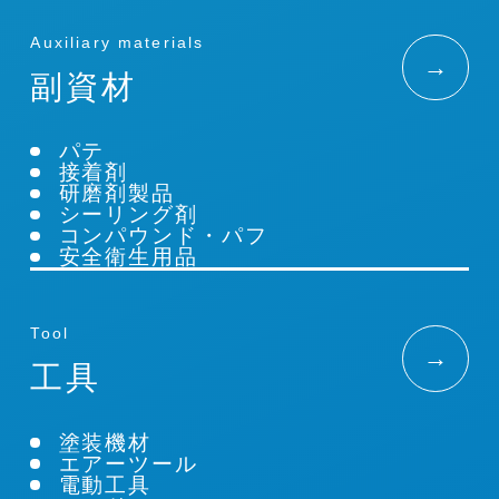
Auxiliary materials
→
副資材
パテ
接着剤
研磨剤製品
シーリング剤
コンパウンド・パフ
安全衛生用品
Tool
→
工具
塗装機材
エアーツール
電動工具